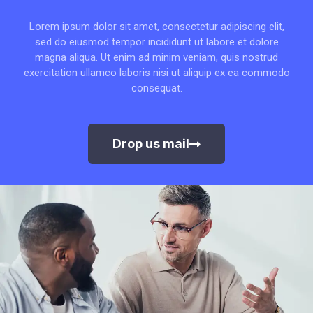
Lorem ipsum dolor sit amet, consectetur adipiscing elit,
sed do eiusmod tempor incididunt ut labore et dolore
magna aliqua. Ut enim ad minim veniam, quis nostrud
exercitation ullamco laboris nisi ut aliquip ex ea commodo
consequat.
Drop us mail