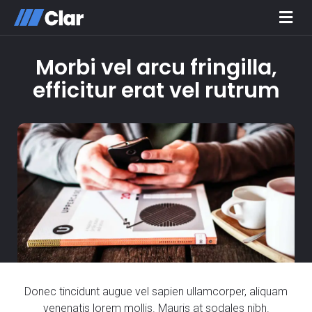
Morbi vel arcu fringilla,
efficitur erat vel rutrum
Donec tincidunt augue vel sapien ullamcorper, aliquam
venenatis lorem mollis. Mauris at sodales nibh.