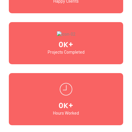
Happy Clients
0
K+
Projects Completed
0
K+
Hours Worked