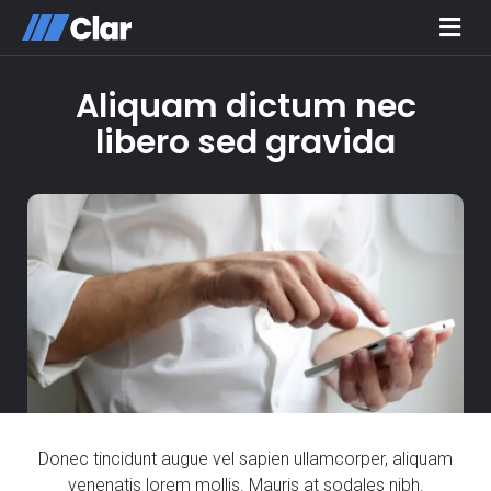
Aliquam dictum nec
libero sed gravida
Donec tincidunt augue vel sapien ullamcorper, aliquam
venenatis lorem mollis. Mauris at sodales nibh.