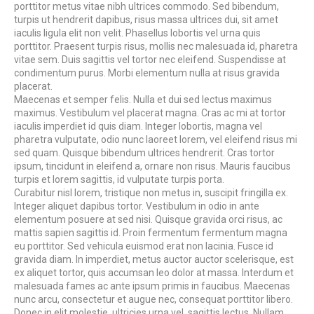
porttitor metus vitae nibh ultrices commodo. Sed bibendum,
turpis ut hendrerit dapibus, risus massa ultrices dui, sit amet
iaculis ligula elit non velit. Phasellus lobortis vel urna quis
porttitor. Praesent turpis risus, mollis nec malesuada id, pharetra
vitae sem. Duis sagittis vel tortor nec eleifend. Suspendisse at
condimentum purus. Morbi elementum nulla at risus gravida
placerat.
Maecenas et semper felis. Nulla et dui sed lectus maximus
maximus. Vestibulum vel placerat magna. Cras ac mi at tortor
iaculis imperdiet id quis diam. Integer lobortis, magna vel
pharetra vulputate, odio nunc laoreet lorem, vel eleifend risus mi
sed quam. Quisque bibendum ultrices hendrerit. Cras tortor
ipsum, tincidunt in eleifend a, ornare non risus. Mauris faucibus
turpis et lorem sagittis, id vulputate turpis porta.
Curabitur nisl lorem, tristique non metus in, suscipit fringilla ex.
Integer aliquet dapibus tortor. Vestibulum in odio in ante
elementum posuere at sed nisi. Quisque gravida orci risus, ac
mattis sapien sagittis id. Proin fermentum fermentum magna
eu porttitor. Sed vehicula euismod erat non lacinia. Fusce id
gravida diam. In imperdiet, metus auctor auctor scelerisque, est
ex aliquet tortor, quis accumsan leo dolor at massa. Interdum et
malesuada fames ac ante ipsum primis in faucibus. Maecenas
nunc arcu, consectetur et augue nec, consequat porttitor libero.
Donec in elit molestie, ultricies urna vel, sagittis lectus. Nullam