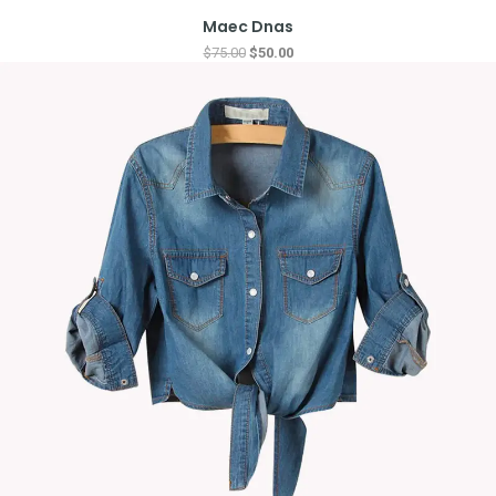
Maec Dnas
$
75.00
$
50.00