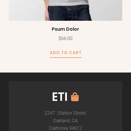
Psum Dolor
$
66.00
ADD TO CART
ETI
2247 Station Street,
Oakland, CA,
California 94612