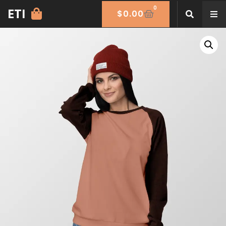
0
ETI
$
0.00