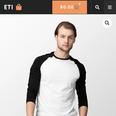
0
ETI
$
0.00