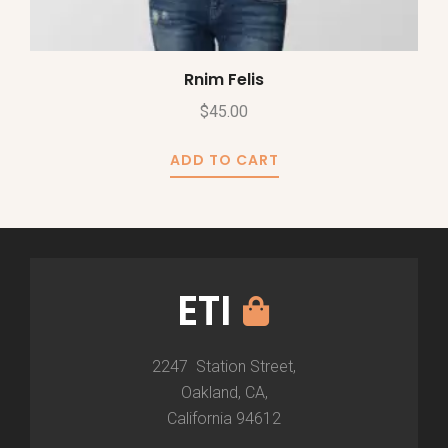
Rnim Felis
$
45.00
ADD TO CART
ETI
2247 Station Street,
Oakland, CA,
California 94612