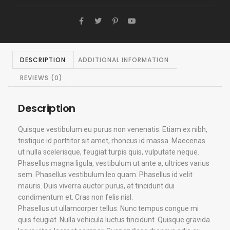
DESCRIPTION
ADDITIONAL INFORMATION
REVIEWS (0)
Description
Quisque vestibulum eu purus non venenatis. Etiam ex nibh,
tristique id porttitor sit amet, rhoncus id massa. Maecenas
ut nulla scelerisque, feugiat turpis quis, vulputate neque.
Phasellus magna ligula, vestibulum ut ante a, ultrices varius
sem. Phasellus vestibulum leo quam. Phasellus id velit
mauris. Duis viverra auctor purus, at tincidunt dui
condimentum et. Cras non felis nisl.
Phasellus ut ullamcorper tellus. Nunc tempus congue mi
quis feugiat. Nulla vehicula luctus tincidunt. Quisque gravida