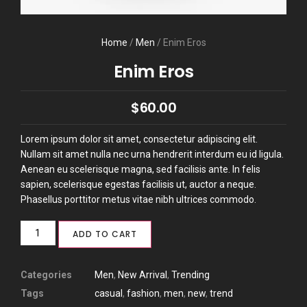
Home
/
Men
/ Enim Eros
Enim Eros
$
60.00
Lorem ipsum dolor sit amet, consectetur adipiscing elit.
Nullam sit amet nulla nec urna hendrerit interdum eu id ligula.
Aenean eu scelerisque magna, sed facilisis ante. In felis
sapien, scelerisque egestas facilisis ut, auctor a neque.
Phasellus porttitor metus vitae nibh ultrices commodo.
ADD TO CART
Categories
Men
,
New Arrival
,
Trending
Tags
casual
,
fashion
,
men
,
new
,
trend