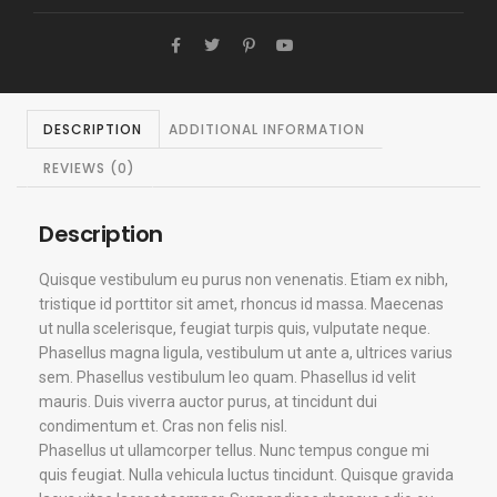
DESCRIPTION
ADDITIONAL INFORMATION
REVIEWS (0)
Description
Quisque vestibulum eu purus non venenatis. Etiam ex nibh,
tristique id porttitor sit amet, rhoncus id massa. Maecenas
ut nulla scelerisque, feugiat turpis quis, vulputate neque.
Phasellus magna ligula, vestibulum ut ante a, ultrices varius
sem. Phasellus vestibulum leo quam. Phasellus id velit
mauris. Duis viverra auctor purus, at tincidunt dui
condimentum et. Cras non felis nisl.
Phasellus ut ullamcorper tellus. Nunc tempus congue mi
quis feugiat. Nulla vehicula luctus tincidunt. Quisque gravida