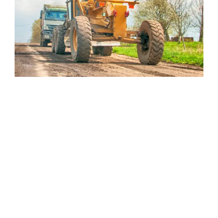
Donec tincidunt augue vel sapien ullamcorper, aliquam
venenatis lorem mollis. Mauris at sodales nibh.
Praesent commodo cursus dolor, eu commodo nisl
blandit eu. Vivamus lacinia fringilla felis et eleifend.
Nulla mauris velit, tincidunt quis ultrices sit amet,
consectetur eget dui. Nulla in laoreet ligula. Phasellus